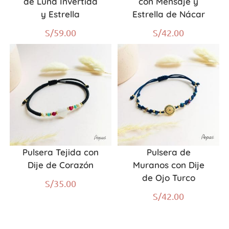
de Luna Invertida
con Mensaje y
y Estrella
Estrella de Nácar
S/
59.00
S/
42.00
Pulsera Tejida con
Pulsera de
Dije de Corazón
Muranos con Dije
de Ojo Turco
S/
35.00
S/
42.00