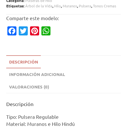
Categoría:
Pulseras de Hilo
Etiquetas:
Árbol de la Vida
,
Hilo
,
Muranos
,
Pulsera
,
Tonos Cremas
Comparte este modelo:
Fa
T
Pi
W
c
w
nt
h
e
it
er
at
b
te
es
s
DESCRIPCIÓN
o
r
t
A
o
p
INFORMACIÓN ADICIONAL
k
p
VALORACIONES (0)
Descripción
Tipo: Pulsera Regulable
Material: Muranos e Hilo Hindú