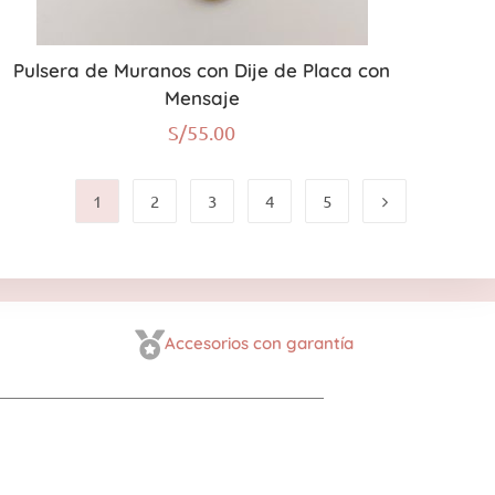
Pulsera de Muranos con Dije de Placa con
Mensaje
S/
55.00
1
2
3
4
5
Accesorios con garantía
.