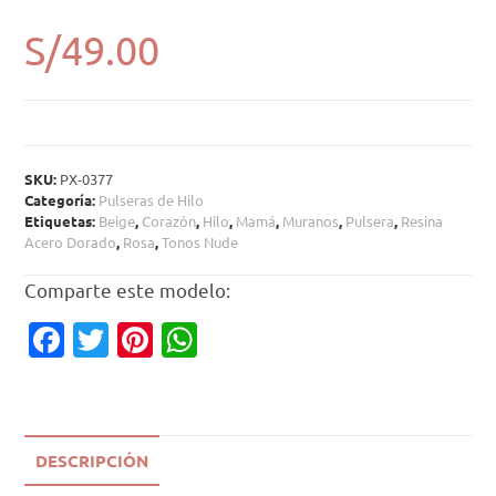
S/
49.00
SKU:
PX-0377
Categoría:
Pulseras de Hilo
Etiquetas:
Beige
,
Corazón
,
Hilo
,
Mamá
,
Muranos
,
Pulsera
,
Resina
Acero Dorado
,
Rosa
,
Tonos Nude
Comparte este modelo:
Fa
T
Pi
W
c
w
nt
h
e
it
er
at
b
te
es
s
DESCRIPCIÓN
o
r
t
A