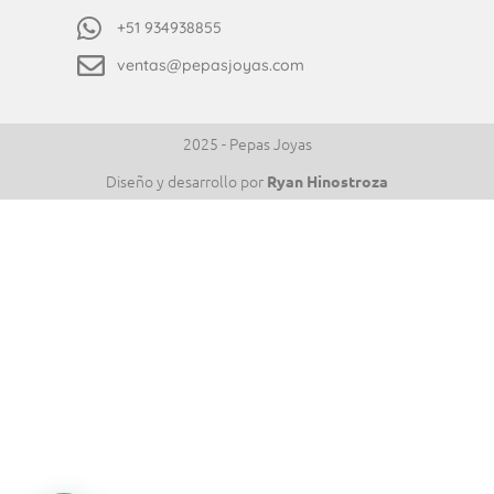
+51 934938855
ventas@pepasjoyas.com
2025 - Pepas Joyas
Diseño y desarrollo por
Ryan Hinostroza