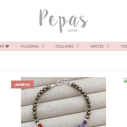
ER 🩶
PULSERAS
COLLARES
ARETES
TOB
¡OFERTA!