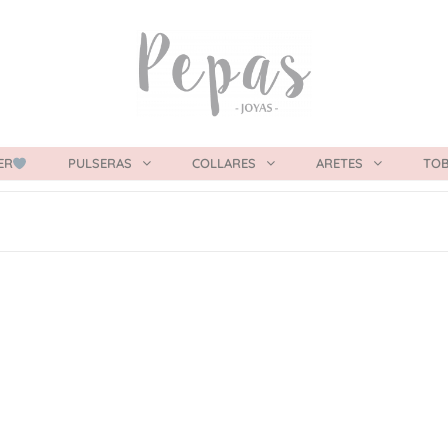
ER
PULSERAS
COLLARES
ARETES
TOB