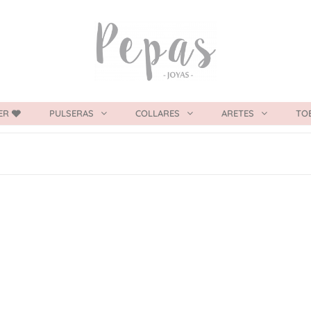
ER 🩶
PULSERAS
COLLARES
ARETES
TO